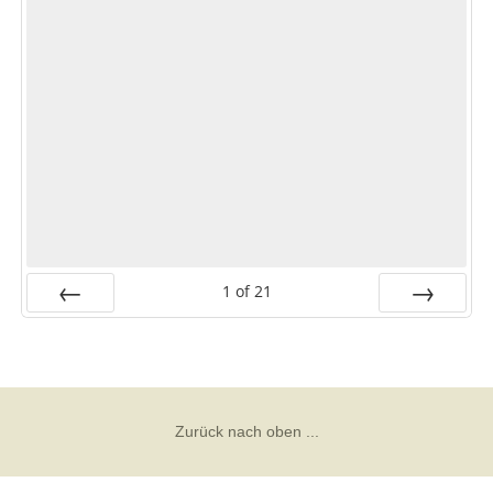
1
of
21
Prev
Next
Zurück nach oben ...