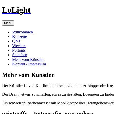
Skip
LoLight
to
content
Menu
Willkommen
Konzerte
QNT
Viechers
Portraits
Stillleben
Mehr vom Künstler
Kontakt / Impressum
Mehr vom Künstler
Der Künstler ist von Kindheit an beseelt von nicht zu stoppender Kreat
Der Drang, etwas zu schaffen, etwas zu gestalten, Lösungen zu finden,
Als schweizer Taschenmesser mit Mac-Gyver-esker Herangehensweise t
griotoaffe – Fotografie, nur anders