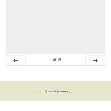
1
of
15
Prev
Next
Zurück nach oben ...